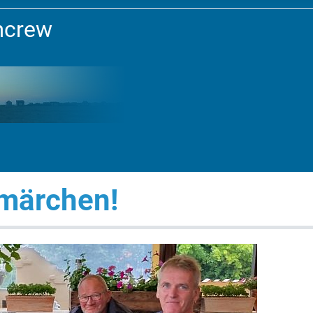
mcrew
märchen!