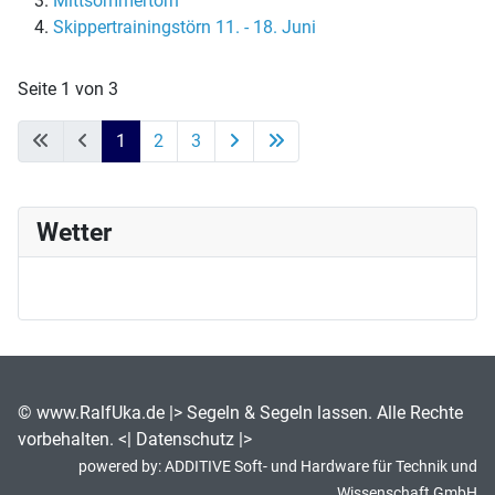
Mittsommertörn
Skippertrainingstörn 11. - 18. Juni
Seite 1 von 3
1
2
3
Wetter
©
www.RalfUka.de
|> Segeln & Segeln lassen. Alle Rechte
vorbehalten. <|
Datenschutz
|>
powered by:
ADDITIVE Soft- und Hardware für Technik und
Wissenschaft GmbH