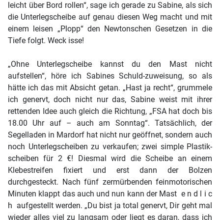
leicht über Bord rollen“, sage ich gerade zu Sabine, als sich
die Unterlegscheibe auf genau diesen Weg macht und mit
einem leisen „Plopp“ den Newtonschen Gesetzen in die
Tiefe folgt. Weck isse!
„Ohne Unterlegscheibe kannst du den Mast nicht
aufstellen“, höre ich Sabines Schuld-zuweisung, so als
hätte ich das mit Absicht getan. „Hast ja recht“, grummele
ich genervt, doch nicht nur das, Sabine weist mit ihrer
rettenden Idee auch gleich die Richtung, „FSA hat doch bis
18.00 Uhr auf – auch am Sonntag“. Tatsächlich, der
Segelladen in Mardorf hat nicht nur geöffnet, sondern auch
noch Unterlegscheiben zu verkaufen; zwei simple Plastik-
scheiben für 2 €! Diesmal wird die Scheibe an einem
Klebestreifen fixiert und erst dann der Bolzen
durchgesteckt. Nach fünf zermürbenden feinmotorischen
Minuten klappt das auch und nun kann der Mast e n d l i c
h aufgestellt werden. „Du bist ja total genervt, Dir geht mal
wieder alles viel zu langsam oder liegt es daran, dass ich